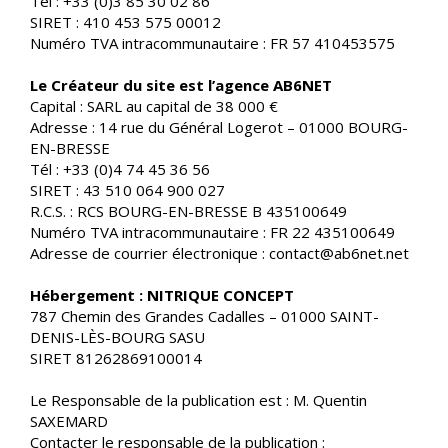
Tél : +33 (0)3 85 30 02 86
SIRET : 410 453 575 00012
Numéro TVA intracommunautaire : FR 57 410453575
Le Créateur du site est l’agence AB6NET
Capital : SARL au capital de 38 000 €
Adresse : 14 rue du Général Logerot – 01000 BOURG-
EN-BRESSE
Tél : +33 (0)4 74 45 36 56
SIRET : 43 510 064 900 027
R.C.S. : RCS BOURG-EN-BRESSE B 435100649
Numéro TVA intracommunautaire : FR 22 435100649
Adresse de courrier électronique : contact@ab6net.net
Hébergement : NITRIQUE CONCEPT
787 Chemin des Grandes Cadalles – 01000 SAINT-
DENIS-LÈS-BOURG SASU
SIRET 81262869100014
Le Responsable de la publication est : M. Quentin
SAXEMARD
Contacter le responsable de la publication :