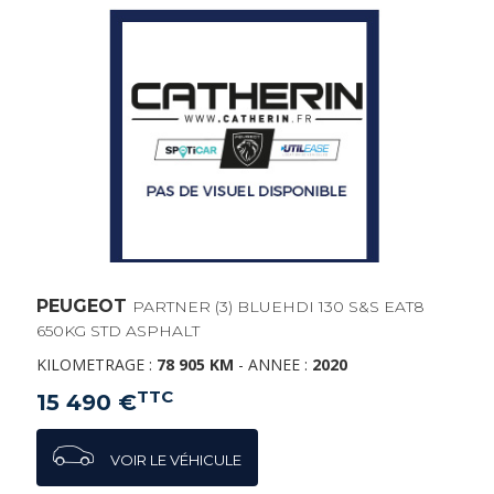
PEUGEOT
PARTNER (3) BLUEHDI 130 S&S EAT8
650KG STD ASPHALT
KILOMETRAGE :
78 905 KM
-
ANNEE :
2020
TTC
15 490 €
VOIR LE VÉHICULE