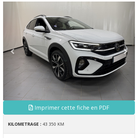
Précédent
Suiv
Imprimer cette fiche en PDF
KILOMETRAGE :
43 350 KM