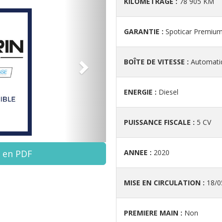
KILOMETRAGE :
78 905 KM
GARANTIE :
Spoticar Premiu
BOÎTE DE VITESSE :
Automati
ENERGIE :
Diesel
PUISSANCE FISCALE :
5 CV
e en PDF
ANNEE :
2020
MISE EN CIRCULATION :
18/0
PREMIERE MAIN :
Non