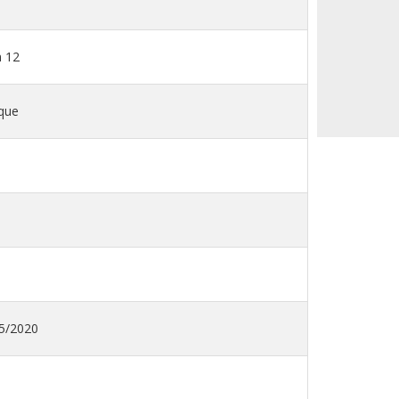
m 12
que
5/2020