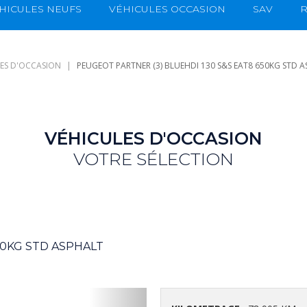
HICULES NEUFS
VÉHICULES OCCASION
SAV
R
LES D'OCCASION
PEUGEOT PARTNER (3) BLUEHDI 130 S&S EAT8 650KG STD 
VÉHICULES D'OCCASION
VOTRE SÉLECTION
50KG STD ASPHALT
Suivant