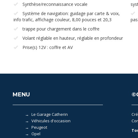
Synthèse/reconnaissance vocale
sys
Système de navigation: guidage par carte & voix,
info trafic, affichage couleur, 8,00 pouces et 20,3
pas
trappe pour chargement dans le coffre
Volant réglable en hauteur, réglable en profondeur
Prise(s) 12V : coffre et AV
MENU
©
Le Garage Catherin
Cré
Véhicules d'occasion
Con
Peugeot
To
Opel